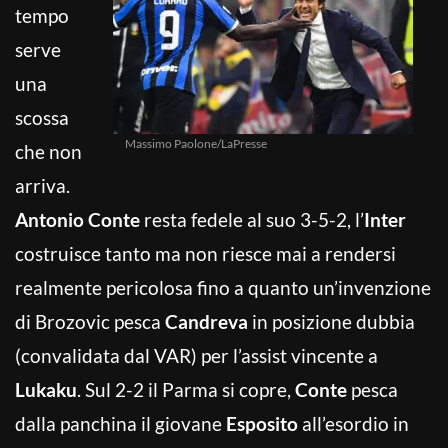
tempo
serve
una
scossa
Massimo Paolone/LaPresse
che non
arriva.
Antonio Conte
resta fedele al suo 3-5-2, l’
Inter
costruisce tanto ma non riesce mai a rendersi
realmente pericolosa fino a quanto un’invenzione
di Brozovic pesca
Candreva
in posizione dubbia
(convalidata dal VAR) per l’assist vincente a
Lukaku
. Sul 2-2 il Parma si copre,
Conte
pesca
dalla panchina il giovane
Esposito
all’esordio in