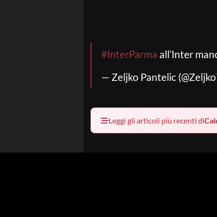
#InterParma
all’Inter man
— Zeljko Pantelic (@Zeljk
Leggi gli articoli più recenti di
Cal