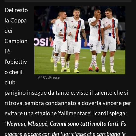
Del resto
la Coppa
dei
Campion
i è
l’obiettiv
o che il
AFP/LaPresse
club
parigino insegue da tanto e, visto il talento che si
ritrova, sembra condannato a doverla vincere per
evitare una stagione ‘fallimentare’. Icardi spiega:
“
Neymar, Mbappé, Cavani sono tutti molto forti
. Fa
piacere giocare con dei fuoriclasse che cambiano le