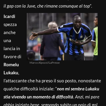
il gap con la Juve, che rimane comunque al top
“.
Icardi
spezza
anche
una
lancia in
favore di
Marco Alpozzi/LaPresse
Romelu
Lukaku
,
l’attaccante che ha preso il suo posto, nonostante
qualche difficoltà iniziale: “
non mi sembra Lukaku
stia vivendo un momento di difficoltà
. Anzi, mi pare
abbia iniziato bene, segnando subito un paio di gol.