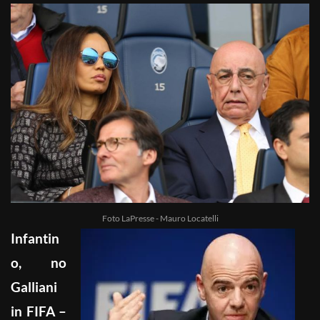
Foto LaPresse - Mauro Locatelli
Infantin
o, no
Galliani
in FIFA –