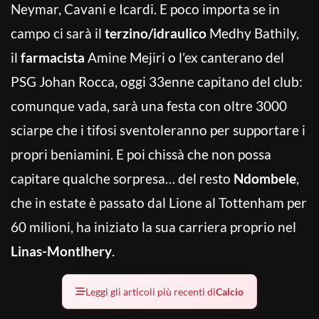
Neymar, Cavani e Icardi. E poco importa se in
campo ci sarà il
terzino/idraulico
Medhy Bathily,
il
farmacista
Amine Mejiri o l’ex canterano del
PSG Johan Rocca, oggi 33enne capitano del club:
comunque vada, sarà una festa con oltre 3000
sciarpe che i tifosi sventoleranno per supportare i
propri beniamini. E poi chissà che non possa
capitare qualche sorpresa… del resto
Ndombele
,
che in estate è passato dal Lione al Tottenham per
60 milioni, ha iniziato la sua carriera proprio nel
Linas-Montlhery
.
Leggi gli articoli più recenti di
Calcio