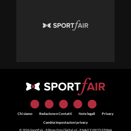
Chi siamo
Redazione e Contatti
Note legali
Privacy
Cambia impostazioni privacy
© 2026
SportFair
- Editore Ergo Digital srl - P.IVA/CF 09275370964