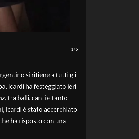
1
/
5
gentino si ritiene a tutti gli
a. Icardi ha festeggiato ieri
nz,
tra balli, canti e tanto
i, Icardi è stato accerchiato
o che ha risposto con una