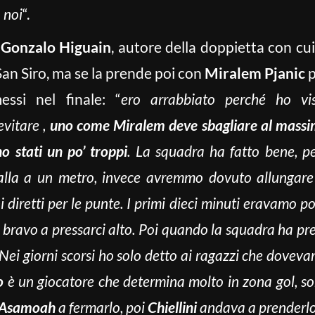
 noi
“.
a
Gonzalo Higuain
, autore della doppietta con cui
San Siro, ma se la prende poi con
Miralem Pjanic
p
essi nel finale: “
ero arrabbiato perché ho vi
evitare ,
uno come Miralem deve sbagliare al mass
o stati un po’ troppi
. La squadra ha fatto bene, p
alla a un metro, invece avremmo dovuto allungare
ni diretti per le punte. I primi dieci minuti eravamo p
o bravo a pressarci alto. Poi quando la squadra ha pr
 Nei giorni scorsi ho solo detto ai ragazzi che dovev
o
è un giocatore che determina molto in zona gol, s
 Asamoah
a fermarlo, poi
Chiellini
andava a prenderl