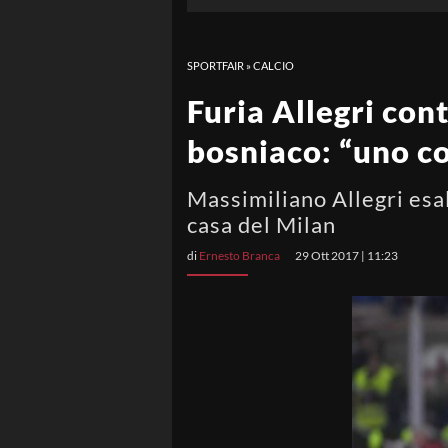
SPORTFAIR
»
CALCIO
Furia Allegri cont
bosniaco: “uno c
Massimiliano Allegri esal
casa del Milan
di
Ernesto Branca
29 Ott 2017 | 11:23