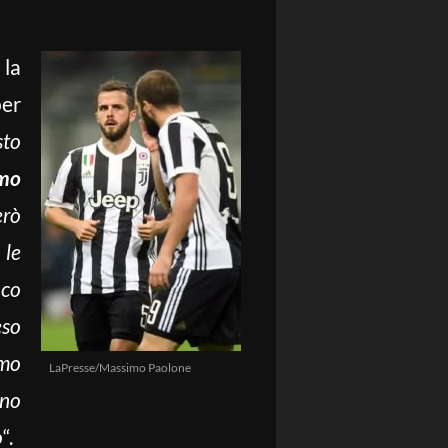
 la
er
sto
imo
erò
 le
oco
eso
amo
LaPresse/Massimo Paolone
ono
o
“.