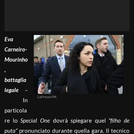
Eva
Carneiro-
Mourinho
,
battaglia
legale
–
LaPresse/PA
In
particola
re lo
Special One
dovrà spiegare quel
“filho de
puta”
pronunciato durante quella gara. Il tecnico