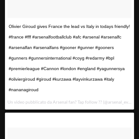
Olivier Giroud gives France the lead vs Italy in todays friendly!
#france #fff #arsenalfootballclub #afc #arsenal #arsenalfc
#arsenalfan #arsenalfans #gooner #gunner #gooners
#gunners #gunnersinternational #coyg #redarmy #bpl
#premierleague #Cannon #london #england #yagunnersya
#oliviergiroud #giroud #kurzawa #layvinkurzawa #italy
#nananagiroud
Un video pubblicato da Arsenal fan? Tap follow ?? (@arsenal_everyday) in data: