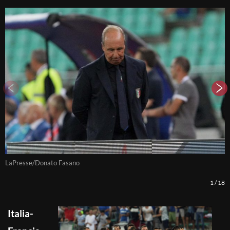
LaPresse/Donato Fasano
L
1
/
18
Italia-