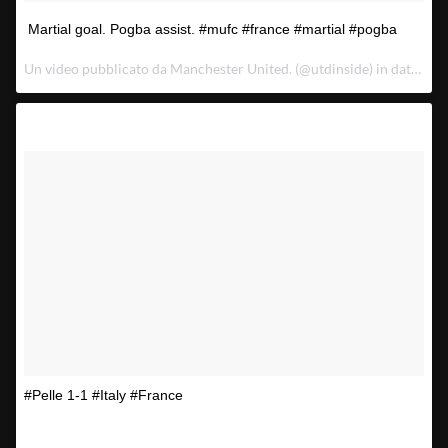
Martial goal. Pogba assist. #mufc #france #martial #pogba
Un video pubblicato da Manchester United. (@utdinside) in data:
1 S
#Pelle 1-1 #Italy #France
Un video pubblicato da bpl.goalz (@bplgoalz) in