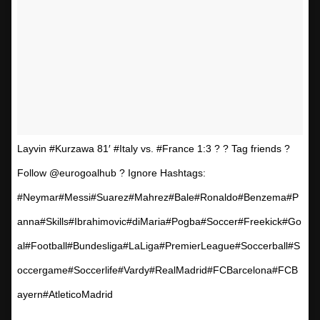
Layvin #Kurzawa 81′ #Italy vs. #France 1:3 ? ? Tag friends ?
Follow @eurogoalhub ? Ignore Hashtags:
#Neymar#Messi#Suarez#Mahrez#Bale#Ronaldo#Benzema#P
anna#Skills#Ibrahimovic#diMaria#Pogba#Soccer#Freekick#Go
al#Football#Bundesliga#LaLiga#PremierLeague#Soccerball#S
occergame#Soccerlife#Vardy#RealMadrid#FCBarcelona#FCB
ayern#AtleticoMadrid