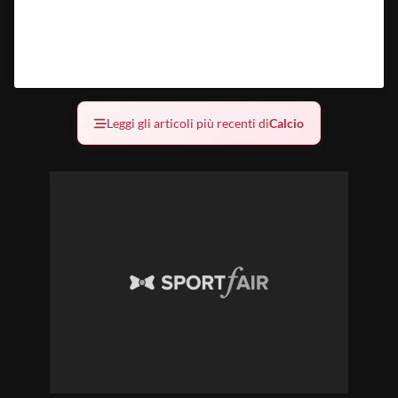
Un video pubblicato da Football – Soccer –
Futbol (@eurogoalhub) in data:
1 Set 2016 alle ore
13:53 PDT
Leggi gli articoli più recenti di
Calcio