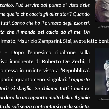
ecnico. Può servire dal punto di vista delle
me quello che caccia gli allenatori? Quando
tutti. Sanno che ho il primato degli esoneri,
LaPresse
ata che il mondo del calcio dà di me
. Un
irmato, Maurizio Zamparini. Si sì, avete letto ben
w –
Dopo l’ennesimo ribaltone sulla
rrivo imminente di
Roberto De Zerbi
, il
onfessa in un’intervista a
‘Repubblica’
.
mparini, quantomeno singolari: “
rapporto
tori? Si sbaglia. Se chiama tutti i miei ex
on loro ho un rapporto molto bello. Il guaio
LaPresse
to da soli senza confrontarsi con la società
.