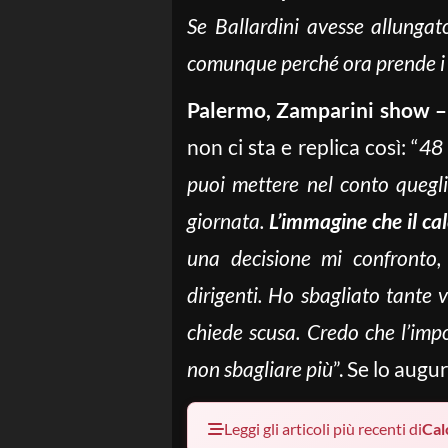
Se Ballardini avesse allungato
comunque perché ora prende i s
Palermo, Zamparini show –
non ci sta e replica così: “
48 
puoi mettere nel conto quegli
giornata.
L’immagine che il ca
una decisione mi confronto, 
dirigenti. Ho sbagliato tante
chiede scusa. Credo che l’impo
non sbagliare più
”. Se lo augu
Leggi gli articoli più recenti di
Cal