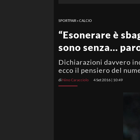
SPORTFAIR
»
CALCIO
“Esonerare è sba
sono senza… paro
Dichiarazioni davvero in
ecco il pensiero del num
di
Nino Caracciolo
4 Set 2016 | 10:49