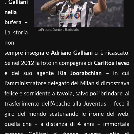
, Galliani
nella
bufera –
LaPresse/Daniele Badolato
La storia
non
sempre insegna e
Adriano Galliani
ci è ricascato.
Se nel 2012 la foto in compagnia di
Carlitos Tevez
e del suo agente
Kia Joorabchian
– in cui
l’amministratore delegato del Milan si dimostrava
felice e sorridente a tavola, salvo poi ‘brindare’ al
trasferimento dell’Apache alla Juventus – fece il
giro del mondo scatenando le ironie del web,
quella che – a distanza di 4 anni – immortala
sempre Galliani al fianco questa volta di