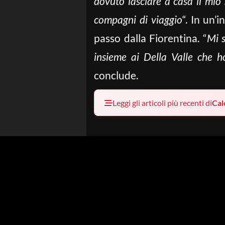
dovuto lasciare a casa il mio 
compagni di viaggio
“. In un’
passo dalla Fiorentina. “
Mi s
insieme ai Della Valle che h
conclude.
Leggi gli articoli più recenti di
Cal