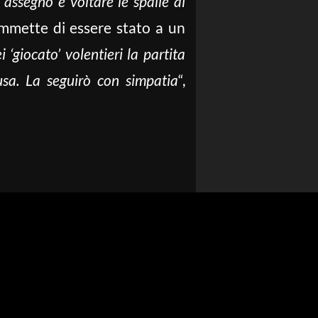
 assegno e voltare le spalle ai
ammette di essere stato a un
‘giocato’ volentieri la partita
sa. La seguirò con simpatia
“,