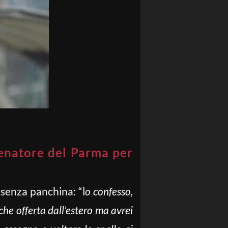
enatore del Parma per
senza panchina: “l
o confesso,
he offerta dall’estero ma avrei