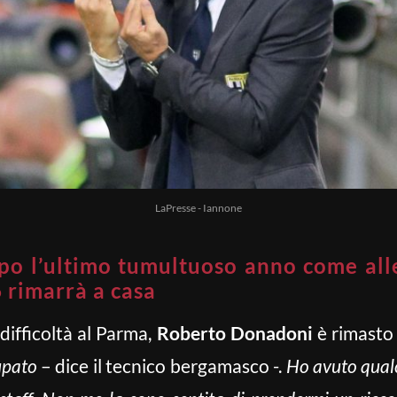
LaPresse - Iannone
o l’ultimo tumultuoso anno come all
 rimarrà a casa
difficoltà al Parma,
Roberto Donadoni
è rimasto 
upato
– dice il tecnico bergamasco -.
Ho avuto qualc