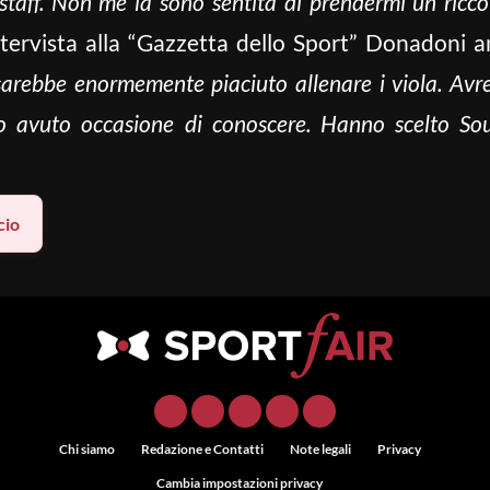
staff. Non me la sono sentita di prendermi un ricco
intervista alla “Gazzetta dello Sport” Donadoni 
arebbe enormemente piaciuto allenare i viola. Avrei 
o avuto occasione di conoscere. Hanno scelto Sou
cio
Chi siamo
Redazione e Contatti
Note legali
Privacy
Cambia impostazioni privacy