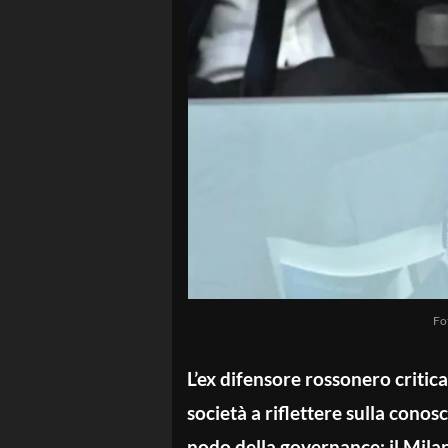
Fo
L’ex difensore rossonero critica
società a riflettere sulla conosc
nodo della governance: il Milan