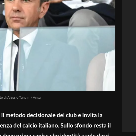
to di Alessio Tarpini / Ansa
 il metodo decisionale del club e invita la
enza del calcio italiano. Sullo sfondo resta il
 deve prima capire che identità vuole darsi.