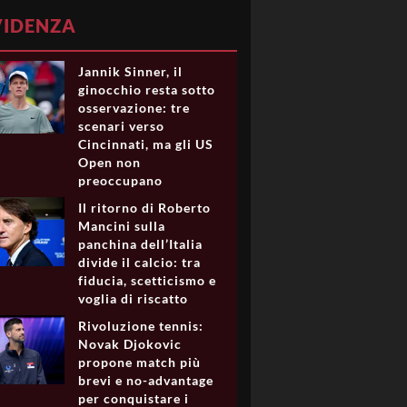
VIDENZA
Jannik Sinner, il
ginocchio resta sotto
osservazione: tre
scenari verso
Cincinnati, ma gli US
Open non
preoccupano
Il ritorno di Roberto
Mancini sulla
panchina dell’Italia
divide il calcio: tra
fiducia, scetticismo e
voglia di riscatto
Rivoluzione tennis:
Novak Djokovic
propone match più
brevi e no-advantage
per conquistare i