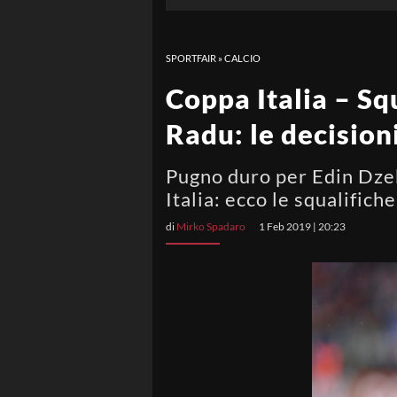
SPORTFAIR
»
CALCIO
Coppa Italia – Sq
Radu: le decision
Pugno duro per Edin Dzek
Italia: ecco le squalific
di
Mirko Spadaro
1 Feb 2019 | 20:23