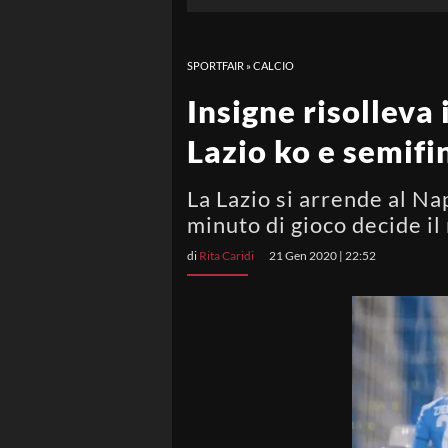
SPORTFAIR
»
CALCIO
Insigne risolleva 
Lazio ko e semifi
La Lazio si arrende al Nap
minuto di gioco decide il
di
Rita Caridi
21 Gen 2020 | 22:52