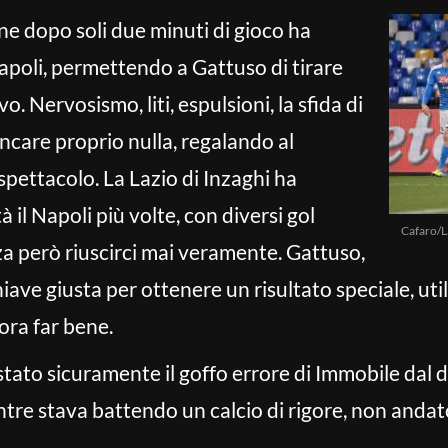
igne dopo soli due minuti di gioco ha
Napoli, permettendo a Gattuso di tirare
o. Nervosismo, liti, espulsioni, la sfida di
ncare proprio nulla, regalando al
pettacolo. La Lazio di Inzaghi ha
à il Napoli più volte, con diversi gol
Cafaro/L
za però riuscirci mai veramente. Gattuso,
hiave giusta per ottenere un risultato speciale, uti
ora far bene.
tato sicuramente il goffo errore di Immobile dal di
ntre stava battendo un calcio di rigore, non anda