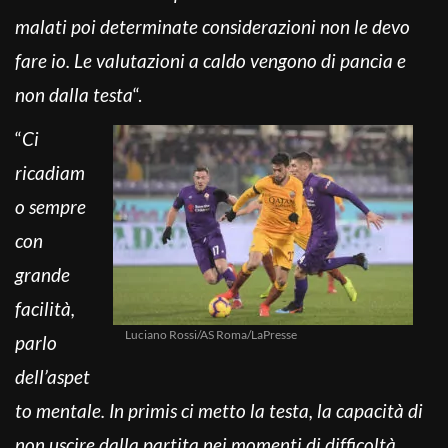
malati poi determinate considerazioni non le devo
fare io. Le valutazioni a caldo vengono di pancia e
non dalla testa
“.
“
Ci
ricadiam
o sempre
con
grande
facilità,
Luciano Rossi/AS Roma/LaPresse
parlo
dell’aspet
to mentale. In primis ci metto la testa, la capacità di
non uscire dalla partita nei momenti di difficoltà,