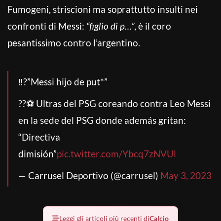
Fumogeni, striscioni ma soprattutto insulti nei
confronti di Messi:
“figlio di p…”
, è il coro
pesantissimo contro l’argentino.
‼️?️”Messi hijo de put*”
??⚽️ Ultras del PSG coreando contra Leo Messi
en la sede del PSG donde además gritan:
“Directiva
dimisión”
pic.twitter.com/Ybcq7zNVUl
— Carrusel Deportivo (@carrusel)
May 3, 2023
Leggi gli articoli più recenti di
Calcio