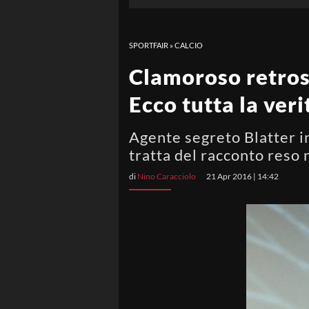
SPORTFAIR
»
CALCIO
Clamoroso retrosc
Ecco tutta la ver
Agente segreto Blatter in
tratta del racconto reso 
di
Nino Caracciolo
21 Apr 2016 | 14:42