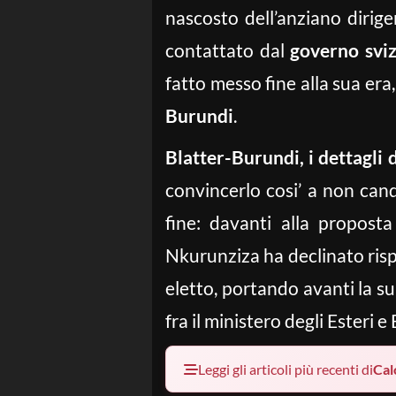
nascosto dell’anziano dirige
contattato dal
governo svi
fatto messo fine alla sua era
Burundi
.
Blatter-Burundi, i dettagli 
convincerlo cosi’ a non can
fine: davanti alla proposta
Nkurunziza ha declinato ris
eletto, portando avanti la su
fra il ministero degli Esteri 
Leggi gli articoli più recenti di
Cal