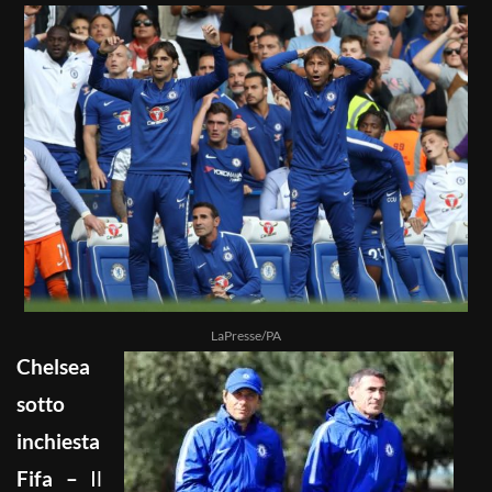
LaPresse/PA
Chelsea
sotto
inchiesta
Fifa –
Il