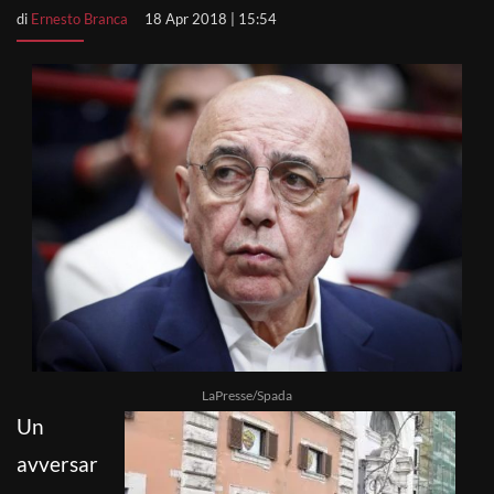
di
Ernesto Branca
18 Apr 2018 | 15:54
LaPresse/Spada
Un
avversar