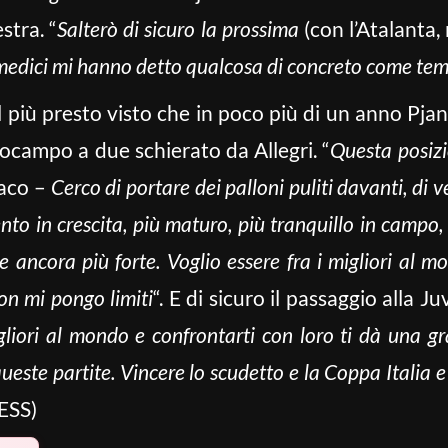
stra. “
Salterò di sicuro la prossima
(con l’Atalanta, 
medici mi hanno detto qualcosa di concreto come tem
al più presto visto che in poco più di un anno Pj
rocampo a due schierato da Allegri. “
Questa posizi
iaco –
Cerco di portare dei palloni puliti davanti, di ve
ento in crescita, più maturo, più tranquillo in campo
 ancora più forte. Voglio essere fra i migliori al m
non mi pongo limiti
“. E di sicuro il passaggio alla J
gliori al mondo e confrontarti con loro ti dà una g
queste partite. Vincere lo scudetto e la Coppa Italia 
RESS)