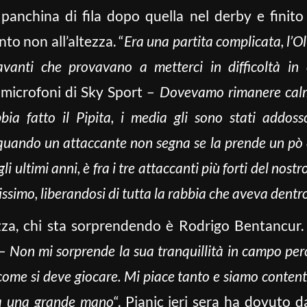
a panchina di fila dopo quella nel derby e finito
to non all’altezza. “
Era una partita complicata, l’
avanti che provavano a metterci in difficoltà in
 microfoni di Sky Sport –
Dovevamo rimanere calmi,
bia fatto il Pipita, i media gli sono stati addo
 quando un attaccante non segna se la prende un pò c
li ultimi anni, è fra i tre attaccanti più forti del nos
tissimo, liberandosi di tutta la rabbia che aveva dentr
za, chi sta sorprendendo è Rodrigo Bentancur.
 –
Non mi sorprende la sua tranquillità in campo per
 come si deve giocare. Mi piace tanto e siamo contenti
rà una grande mano
“. Pjanic ieri sera ha dovuto d