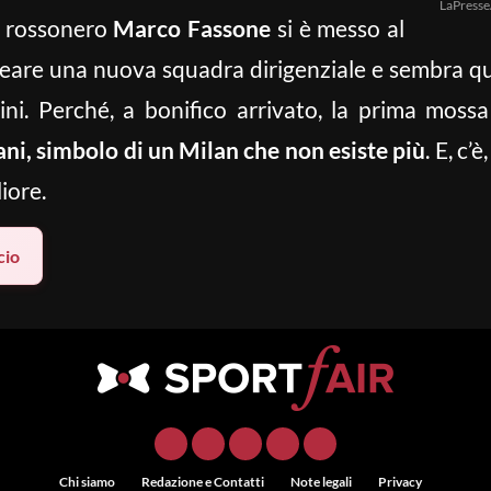
LaPresse
b rossonero
Marco Fassone
si è messo al
reare una nuova squadra dirigenziale e sembra qua
ini. Perché, a bonifico arrivato, la prima mossa 
ni, simbolo di un Milan che non esiste più
. E, c’
iore.
cio
Chi siamo
Redazione e Contatti
Note legali
Privacy