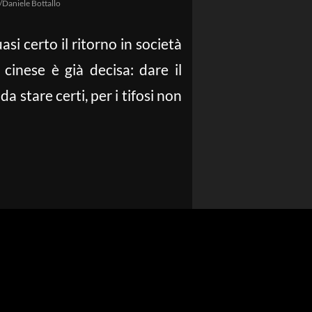
/Daniele Bottallo
si certo il ritorno in società
cinese è già decisa: dare il
è, da stare certi, per i tifosi non