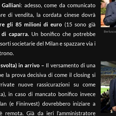
 Galliani
: adesso, come da comunicato
are di vendita, la cordata cinese dovrà
re gli 85 milioni di euro
(15 sono già
Berlusco
)
di caparra.
Un bonifico che potrebbe
orti societarie del Milan e spazzare via i
trono.
 svolta) in arrivo –
Il versamento di una
e la prova decisiva di come il closing si
rrivate nuove rassicurazioni su come
ta), in caso di mancato bonifico invece
ilan (e Fininvest) dovrebbero iniziare a
 è remota. Già da ieri l’amministratore