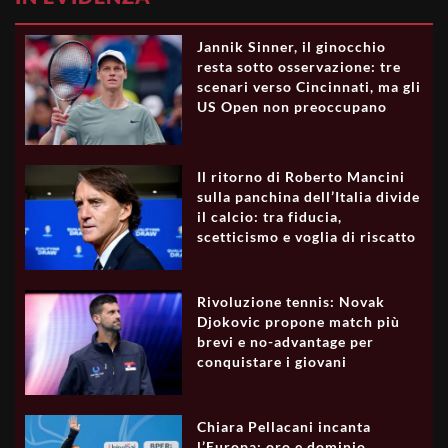
Jannik Sinner, il ginocchio
resta sotto osservazione: tre
scenari verso Cincinnati, ma gli
US Open non preoccupano
Il ritorno di Roberto Mancini
sulla panchina dell’Italia divide
il calcio: tra fiducia,
scetticismo e voglia di riscatto
Rivoluzione tennis: Novak
Djokovic propone match più
brevi e no-advantage per
conquistare i giovani
Chiara Pellacani incanta
l’Europa: oro e dominio