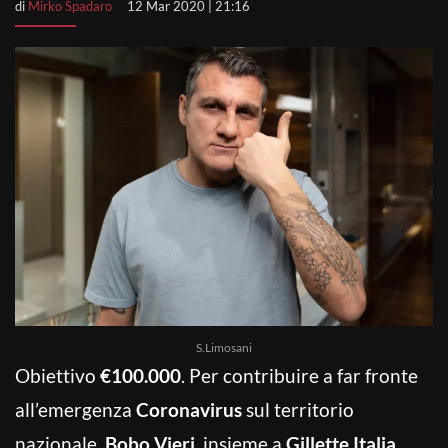
di
Mirko Spadaro
12 Mar 2020 | 21:16
S.Limosani
Obiettivo
€100.000
. Per contribuire a far fronte
all’emergenza
Coronavirus
sul territorio
nazionale,
Bobo Vieri
, insieme a
Gillette Italia
,