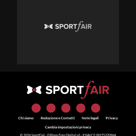
Chi siamo
Redazione e Contatti
Note legali
Privacy
Cambia impostazioni privacy
© 2026
SportFair
- Editore Ergo Digital srl - P.IVA/CF 09275370964