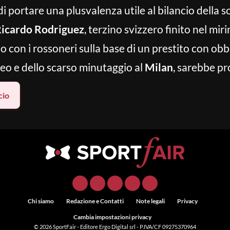
i portare una plusvalenza utile al bilancio della s
icardo Rodriguez
, terzino svizzero finito nel mir
con i rossoneri sulla base di un prestito con obblig
opeo e dello scarso minutaggio al
Milan
, sarebbe pr
cio
Chi siamo
Redazione e Contatti
Note legali
Privacy
Cambia impostazioni privacy
© 2026
SportFair
- Editore Ergo Digital srl - P.IVA/CF 09275370964