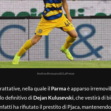
Andrea Bressanutti/LaPresse
attative, nella quale il
Parma
è apparso irremovib
olo definitivo di
Dejan Kulusevski
, che vestirà di 
nfatti ha rifiutato il prestito di Pjaca, mantenend