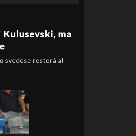
i Kulusevski, ma
ne
no svedese resterà al