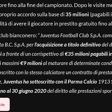
atore fino alla fine del campionato. Dopo le visite 
proprio accordo sulla base di
35 milioni
(pagabili 
tà di avere il giocatore in prestito gratuito fino a
club bianconero: “
Juventus Football Club S.p.A. com
a B.C. S.p.A. per
l’acquisizione a titolo definitivo
del d
i
a fronte di un corrispettivo di
€35 milioni pagabili i
di massimi
€9 milioni
al maturare di determinate condi
scritto con lo stesso calciatore un contratto di presta
e,
Juventus ha sottoscritto con il
Parma Calcio
1913 S.
fino al 30 giugno 2020
del diritto alle prestazioni spor
cio