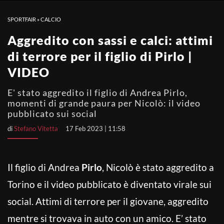
SPORTFAIR
»
CALCIO
y
Aggredito con sassi e calci: attimi
V
di terrore per il figlio di Pirlo |
VIDEO
i
E' stato aggredito il figlio di Andrea Pirlo,
momenti di grande paura per Nicolò: il video
pubblicato sui social
d
di
Stefano Vitetta
17 Feb 2023 | 11:58
e
Il figlio di Andrea
Pirlo
, Nicolò è stato aggredito a
o
Torino e il video pubblicato è diventato virale sui
social. Attimi di terrore per il giovane, aggredito
mentre si trovava in auto con un amico. E’ stato