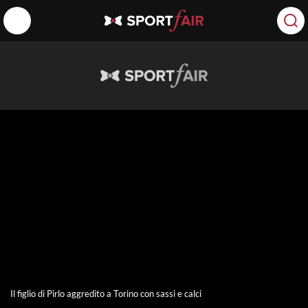
P
l
Il figlio di Pirlo aggredito a Torino con sassi e calci
a