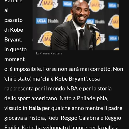
Parlare
al
passato
di
Kobe
Bryant
,
in questo
LaPresse/Reuters
moment
o, è impossibile. Forse non sarà mai corretto. Non
‘chi è stato’, ma ‘
chi è Kobe Bryant’
, cosa
rappresenta per il mondo NBA e per la storia
dello sport americano. Nato a Philadelphia,
vissuto in
Italia
per qualche anno mentre il padre
giocava a Pistoia, Rieti, Reggio Calabria e Reggio
Emilia, Kobe ha sviluppato l’amore per la palla a