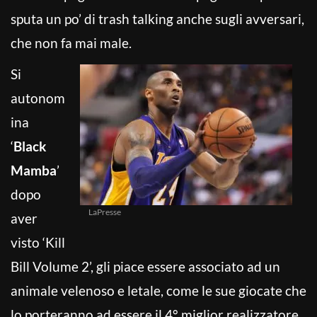
sputa un po’ di trash talking anche sugli avversari,
che non fa mai male.
Si
autonom
ina
‘
Black
Mamba
’
dopo
LaPresse
aver
visto ‘Kill
Bill Volume 2’, gli piace essere associato ad un
animale velenoso e letale, come le sue giocate che
lo porteranno ad essere il 4° miglior realizzatore