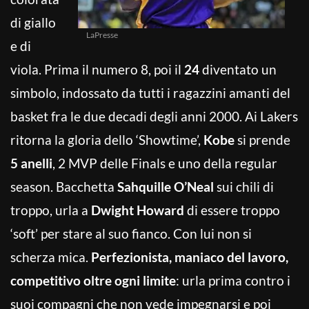
di giallo
LaPresse
e di
viola. Prima il numero 8, poi il
24
diventato un
simbolo, indossato da tutti i ragazzini amanti del
basket fra le due decadi degli anni 2000. Ai Lakers
ritorna la gloria dello ‘Showtime’,
Kobe
si prende
5 anelli
, 2 MVP delle Finals e uno della regular
season. Bacchetta
Sahquille O’Neal
sui chili di
troppo, urla a
Dwight Howard
di essere troppo
‘soft’ per stare al suo fianco. Con lui non si
scherza mica.
Perfezionista, maniaco del lavoro,
competitivo oltre ogni limite
: urla prima contro i
suoi compagni che non vede impegnarsi e poi