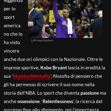
leggenda
per lo
sport
america
no che lo
LaPresse/Reuters
ha visto
vincere
anche due ori olimpici con la Nazionale. Oltre le
imprese sportive,
Kobe Bryant
lascia in eredità la
sua ‘
Mamba Mentality
’, filosofia di pensiero che
gli ha permesso di scrivere il suo nome nella
storia dell’NBA. Lo sport che diventa
passione
ma
anche
ossessione
. ‘
Relentlessness
’, la ricerca del
successo fino allo sfinimento, poi l’importanza