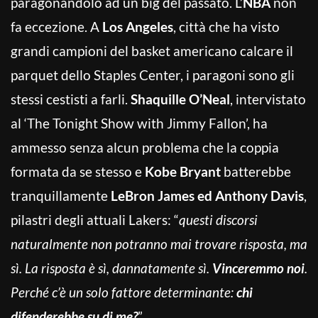
paragonandolo ad un big del passato. L’
NBA
non
fa eccezione. A
Los Angeles
, città che ha visto
grandi campioni del basket americano calcare il
parquet dello Staples Center, i paragoni sono gli
stessi cestisti a farli.
Shaquille O’Neal
, intervistato
al ‘The Tonight Show with Jimmy Fallon’, ha
ammesso senza alcun problema che la coppia
formata da se stesso e
Kobe Bryant
batterebbe
tranquillamente
LeBron James ed Anthony Davis
,
pilastri degli attuali Lakers: “
questi discorsi
naturalmente non potranno mai trovare risposta, ma
sì. La risposta è sì, dannatamente sì.
Vinceremmo noi
.
Perché c’è un solo fattore determinante:
chi
difenderebbe su di me?
”.