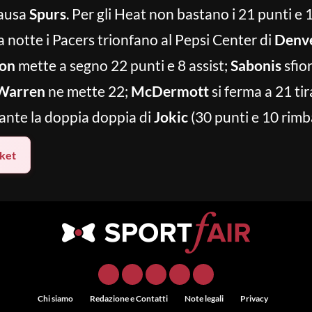
causa
Spurs
. Per gli Heat non bastano i 21 punti e 1
lla notte i Pacers trionfano al Pepsi Center di
Denv
on
mette a segno 22 punti e 8 assist;
Sabonis
sfior
Warren
ne mette 22;
McDermott
si ferma a 21 ti
nte la doppia doppia di
Jokic
(30 punti e 10 rimba
ket
Chi siamo
Redazione e Contatti
Note legali
Privacy