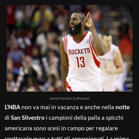
James Harden (LaPresse)
L’NBA
non va mai in vacanza e anche nella
notte
di
San Silvestro
i campioni della palla a spicchi
americana sono scesi in campo per regalare
spettacolo puro a tutti gli appassionati. La prima