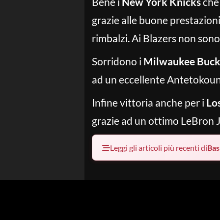
Bene i
New York Knicks
che 
grazie alle buone prestazion
rimbalzi. Ai Blazers non sono
Sorridono i
Milwaukee Buck
ad un eccellente Antetokounm
Infine vittoria anche per i
Lo
grazie ad un ottimo LeBron Ja
Leggi gli articoli più recenti di
Bas