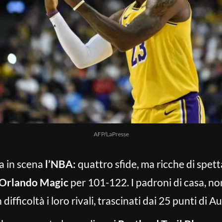
AFP/LaPresse
a in scena
l’NBA:
quattro sfide, ma ricche di spett
Orlando
Magic
per 101-122. I padroni di casa, non
difficoltà i loro rivali, trascinati dai 25 punti di A