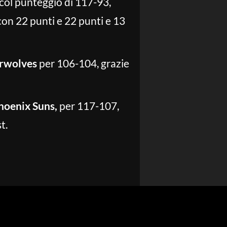
col punteggio di 117-93,
con 22 punti e 22 punti e 13
rwolves
per 106-104, grazie
hoenix Suns,
per 117-107,
t.