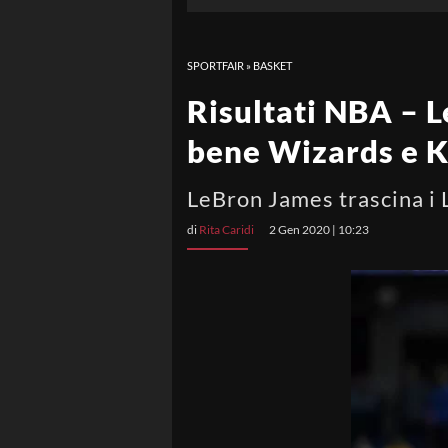
SPORTFAIR
»
BASKET
Risultati NBA – L
bene Wizards e K
LeBron James trascina i L
di
Rita Caridi
2 Gen 2020 | 10:23