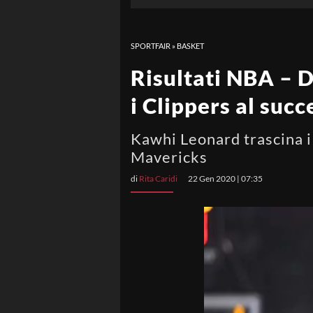
SPORTFAIR
»
BASKET
Risultati NBA – D
i Clippers al succ
Kawhi Leonard trascina i
Mavericks
di
Rita Caridi
22 Gen 2020 | 07:35