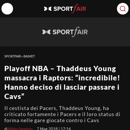
SPORTFAIR
»
BASKET
Playoff NBA – Thaddeus Young
massacra i Raptors: “incredibile!
Hanno deciso di lasciar passare i
Cavs”
Il cestista dei Pacers, Thaddeus Young, ha
criticato fortamente i Pacers e il loro status di
forma nelle gare giocate contro i Cavs
di
Mirko Spadaro
7 Mag 2018 | 17:14