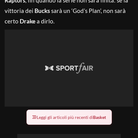
Raptors
, fin quando la serie non sarà finita: se la
vittoria dei
Bucks
sarà un ‘God’s Plan’, non sarà
certo
Drake
a dirlo.
Leggi gli articoli più recenti di
Basket