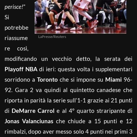
perisce!
”
Si
potrebbe
riassume
LaPresse/Reuters
re così,
modificando un vecchio detto, la serata dei
Playoff NBA
di ieri: questa volta i supplementari
sorridono a
Toronto
che si impone su
Miami
96-
92. Gara 2 va quindi al quintetto canadese che
riporta in parità la serie sull’1-1 grazie ai 21 punti
di
DeMarre Carrol
e al 4° quarto straripante di
Jonas Valanciunas
che chiude a 15 punti e 12
rimbalzi, dopo aver messo solo 4 punti nei primi 3