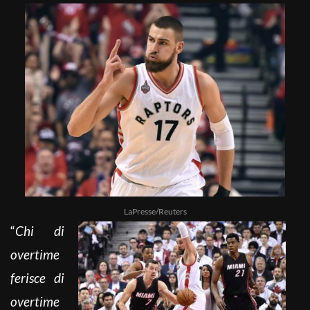
LaPresse/Reuters
“
Chi di
overtime
ferisce di
overtime