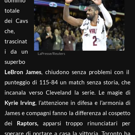
dominio
totale
dei Cavs
che,
trascinat
i da un
LaPresse/Reuters
superbo
LeBron James
, chiudono senza problemi con il
punteggio di 115-84 un match senza storia, che
incanala verso Cleveland la serie. Le magie di
Kyrie Irving
, l’attenzione in difesa e l’armonia di
James e compagni fanno la differenza al cospetto
dei
Raptors,
apparsi troppo rinunciatari per
sperare di portare a casa la vittoria. Toronto ha