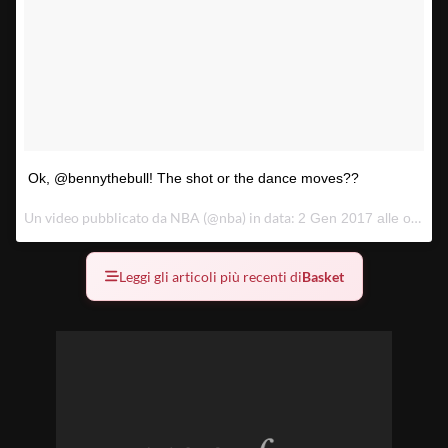
Ok, @bennythebull! The shot or the dance moves??
Un video pubblicato da NBA (@nba) in data:
2 Gen 2017 alle ore 20:38 PST
Leggi gli articoli più recenti di
Basket