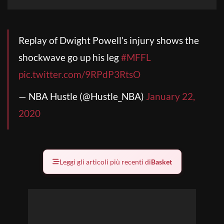
Replay of Dwight Powell’s injury shows the
shockwave go up his leg
#MFFL
pic.twitter.com/9RPdP3RtsO
— NBA Hustle (@Hustle_NBA)
January 22,
2020
Leggi gli articoli più recenti di
Basket