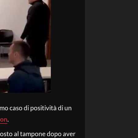
o caso di positività di un
son
.
toposto al tampone dopo aver