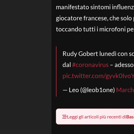
manifestato sintomi influenza
giocatore francese, che solo
toccando tutti i microfoni pe
Rudy Gobert lunedì con sc
dal
#coronavirus
– adesso 
pic.twitter.com/gyvk0Ivo
— Leo (@leob1one)
March
Leggi gli articoli più recenti di
Bas