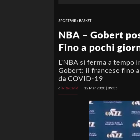
SPORTFAIR
»
BASKET
NBA – Gobert posi
Fino a pochi gior
L'NBA si ferma a tempo i
Gobert: il francese fino 
da COVID-19
di
Rita Caridi
12 Mar 2020 | 09:35