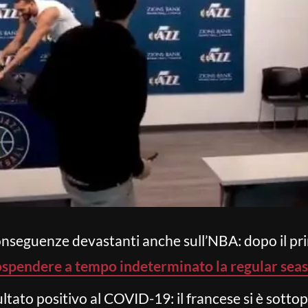
nseguenze devastanti anche sull’NBA: dopo il prim
ospendere a tempo indeterminato la regular sea
sultato positivo al COVID-19: il francese si è sot