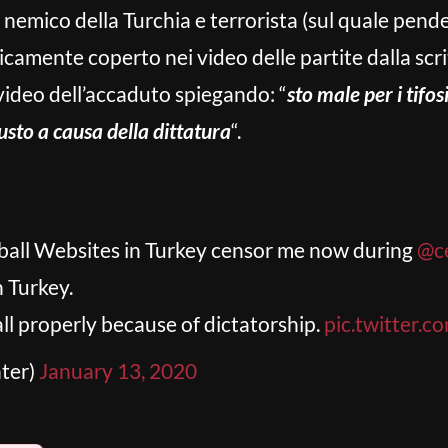
nemico della Turchia e terrorista (sul quale pende
icamente coperto nei video delle partite dalla scrit
video dell’accaduto spiegando: “
sto male per i tifo
usto a causa della dittatura
“.
tball Websites in Turkey censor me now during
@ce
n Turkey.
ll properly because of dictatorship.
pic.twitter
ter)
January 13, 2020