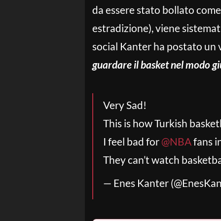
da essere stato bollato come 
estradizione), viene sistemat
social Kanter ha postato un 
guardare il basket nel modo gi
Very Sad!
This is how Turkish baske
I feel bad for
@NBA
fans i
They can’t watch basketba
— Enes Kanter (@EnesKan