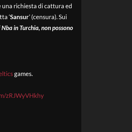
 una richiesta di cattura ed
ta ‘
Sansur
’ (censura). Sui
si Nba in Turchia, non possono
ltics
games.
.com/zRJWyVHkhy