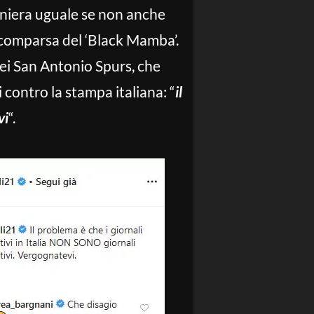
aniera uguale se non anche
 scomparsa del ‘Black Mamba’.
 dei San Antonio Spurs, che
 contro la stampa italiana: “
il
vi
“.