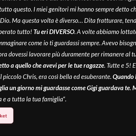
tutto questo. I miei genitori mi hanno sempre detto c
 Dio. Ma questa volta è diverso… Dita fratturare, tend
perato tutto!
Tu eri DIVERSO
. A volte abbiamo lotta
 immaginare come io ti guardassi sempre. Avevo bisog
ra dovessi lavorare più duramente per rimanere al tu
petto a quello che avevi per le tue ragazze
. Tutte e 5! 
l piccolo Chris, era così bella ed esuberante.
Quando ho
glia un giorno mi guardasse come Gigi guardava te
.
M
 e a tutta la tua famiglia
“.
ket