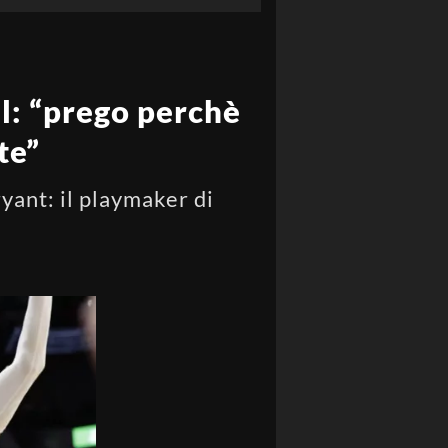
ul: “prego perchè
te”
yant: il playmaker di