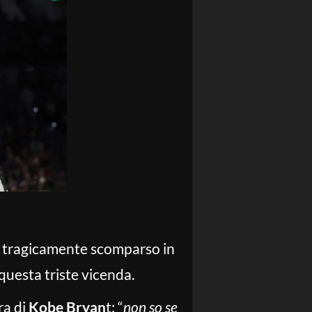
, tragicamente scomparso in
 questa triste vicenda.
ra di
Kobe Bryan
t: “
non so se