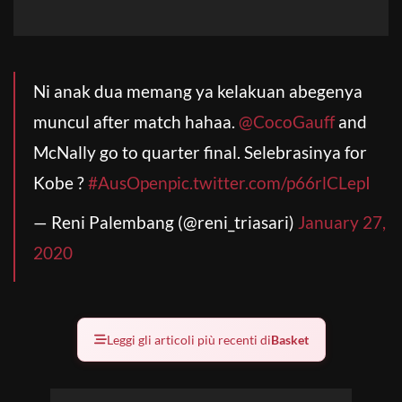
Ni anak dua memang ya kelakuan abegenya
muncul after match hahaa.
@CocoGauff
and
McNally go to quarter final. Selebrasinya for
Kobe ?
#AusOpen
pic.twitter.com/p66rlCLepI
— Reni Palembang (@reni_triasari)
January 27,
2020
Leggi gli articoli più recenti di
Basket