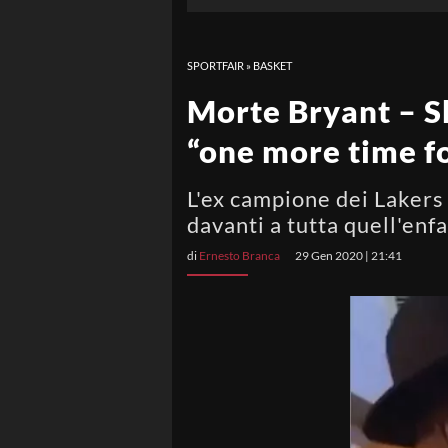
SPORTFAIR
»
BASKET
Morte Bryant – Sh
“one more time f
L'ex campione dei Lakers
davanti a tutta quell'enf
di
Ernesto Branca
29 Gen 2020 | 21:41