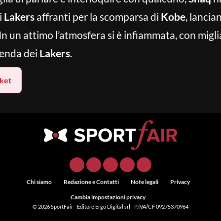
i
Lakers
affranti per la scomparsa di
Kobe
, lancia
 In un attimo l’atmosfera si è infiammata, con migl
genda dei
Lakers
.
ket
Chi siamo
Redazione e Contatti
Note legali
Privacy
Cambia impostazioni privacy
© 2026
SportFair
- Editore Ergo Digital srl - P.IVA/CF 09275370964