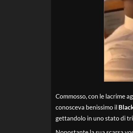
Commosso, con le lacrime agli
conosceva benissimo il
Blac
gettandolo in uno stato di tr
Nonostante la sua scarsa vog