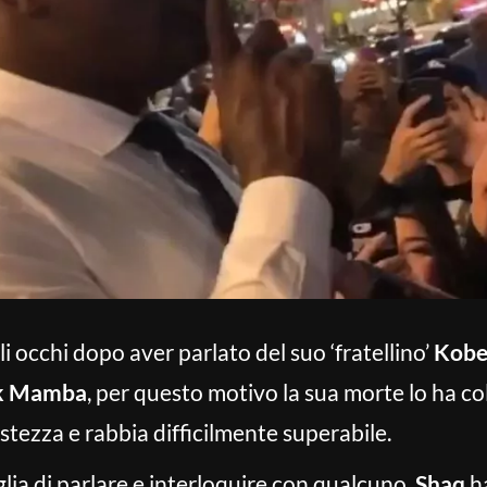
 occhi dopo aver parlato del suo ‘fratellino’
Kobe
k Mamba
, per questo motivo la sua morte lo ha c
istezza e rabbia difficilmente superabile.
lia di parlare e interloquire con qualcuno,
Shaq
ha