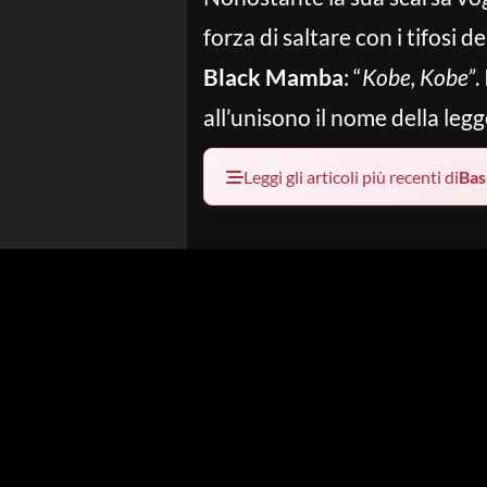
forza di saltare con i tifosi de
Black Mamba
: “
Kobe, Kobe”
.
all’unisono il nome della leg
Leggi gli articoli più recenti di
Bas