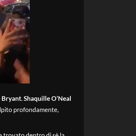
 Bryant
.
Shaquille O’Neal
olpito profondamente,
 trovato dentro di sè la