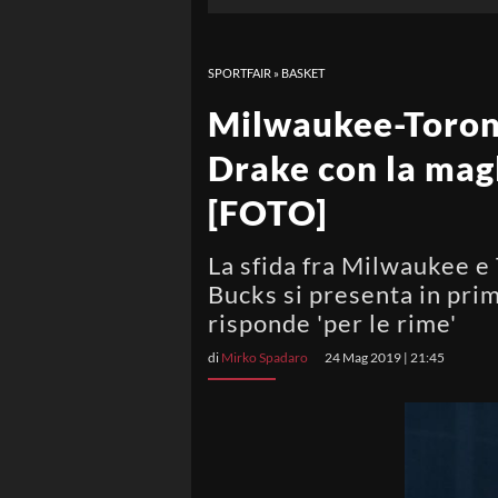
SPORTFAIR
»
BASKET
Milwaukee-Toronto
Drake con la magli
[FOTO]
La sfida fra Milwaukee e 
Bucks si presenta in prim
risponde 'per le rime'
di
Mirko Spadaro
24 Mag 2019 | 21:45