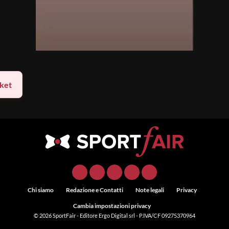
ket
Chi siamo
Redazione e Contatti
Note legali
Privacy
Cambia impostazioni privacy
© 2026
SportFair
- Editore Ergo Digital srl - P.IVA/CF 09275370964