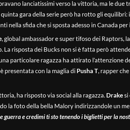
ravano lanciatissimi verso la vittoria, ma le due t
 quinta gara della serie però ha rotto gli equilibri: 
i nella sfida che si sposta adesso in Canada per i
e
, global ambassador e super tifoso dei Raptors, l
 La risposta dei Bucks non si è fatta però attender
una particolare ragazza ha attirato l’attenzione d
i è presentata con la maglia di
Pusha T
, rapper che
ttoria, ha risposto via social alla ragazza.
Drake
si
do la foto della bella Malory indirizzandole un m
 e guerra e credimi ti sto tenendo i biglietti per la nos