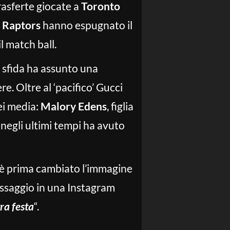
rasferte giocate a
Toronto
i
Raptors
hanno espugnato il
l match ball.
a sfida ha assunto una
e. Oltre al ‘pacifico’ Gucci
ei media:
Malory Edens
, figlia
 negli ultimi tempi ha avuto
 è prima cambiato l’immagine
essaggio in una Instagram
tra festa
“.