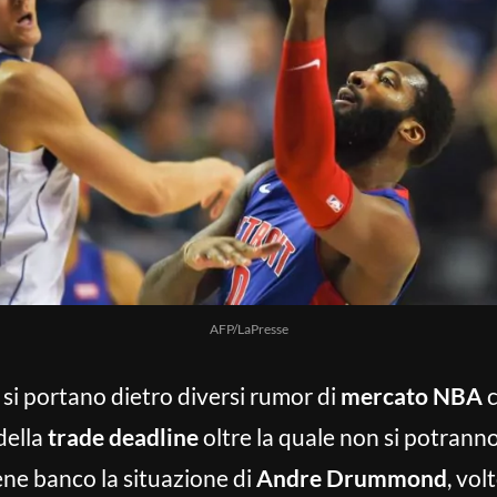
AFP/LaPresse
 si portano dietro diversi rumor di
mercato NBA
c
della
trade deadline
oltre la quale non si potranno
ene banco la situazione di
Andre Drummond
, vol