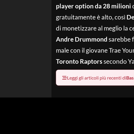
player option da 28 milioni
d
gratuitamente è alto, così
De
di monetizzare al meglio la 
Andre Drummond
sarebbe f
male con il giovane Trae You
Toronto Raptors
secondo Ya
Leggi gli articoli più recenti di
Bas