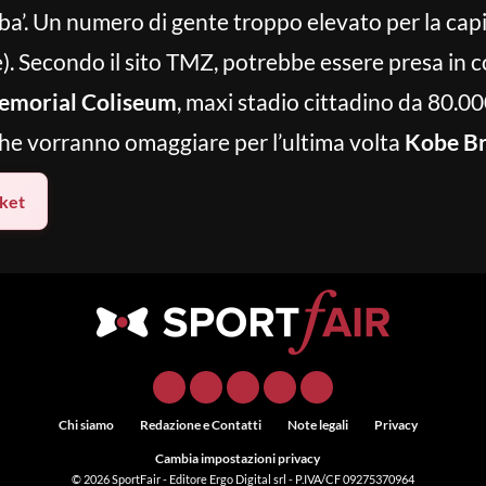
mba’. Un numero di gente troppo elevato per la cap
. Secondo il sito TMZ, potrebbe essere presa in c
emorial Coliseum
, maxi stadio cittadino da 80.0
che vorranno omaggiare per l’ultima volta
Kobe B
ket
Chi siamo
Redazione e Contatti
Note legali
Privacy
Cambia impostazioni privacy
© 2026
SportFair
- Editore Ergo Digital srl - P.IVA/CF 09275370964