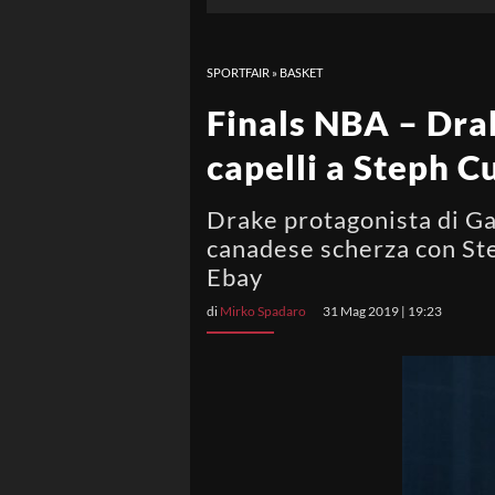
SPORTFAIR
»
BASKET
Finals NBA – Drake
capelli a Steph C
Drake protagonista di Gar
canadese scherza con Step
Ebay
di
Mirko Spadaro
31 Mag 2019 | 19:23