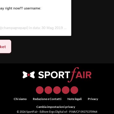
Bay right now!!! username:
@champagnepapi) in data:
30 Mag 2019 alle ore 9:03 PDT
ket
Chi siamo
Redazione e Contatti
Note legali
Privacy
Cambia impostazioni privacy
© 2026
SportFair
- Editore Ergo Digital srl - P.IVA/CF 09275370964