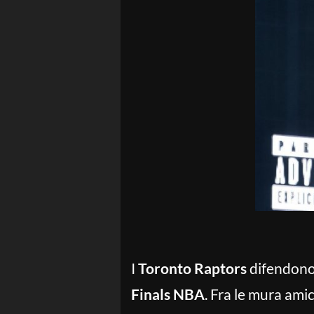
I
Toronto Raptors
difendono 
Finals NBA
. Fra le mura ami