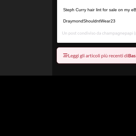
Steph Curry hair lint for sale on my e
DraymondShouldntWear23
Un post condiviso da
(
champagnepapi
Leggi gli articoli più recenti di
Bas